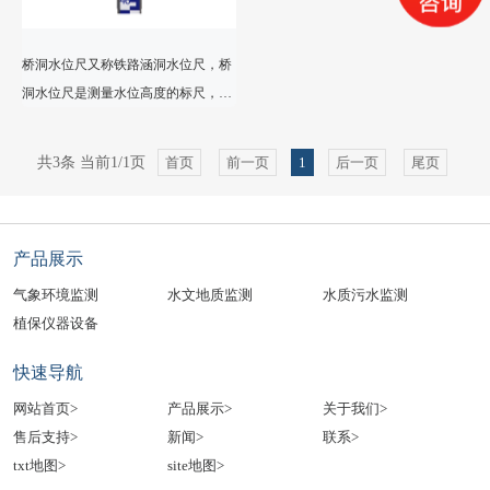
桥洞水位尺又称铁路涵洞水位尺，桥
洞水位尺是测量水位高度的标尺，用
于测量桥洞内水位变化的设备，主要
用于监测桥梁洞口处的水位情况，也
共3条 当前1/1页
首页
前一页
1
后一页
尾页
可用于隧道、涵洞等的水位测量。
产品展示
气象环境监测
水文地质监测
水质污水监测
植保仪器设备
快速导航
网站首页>
产品展示>
关于我们>
售后支持>
新闻>
联系>
txt地图>
site地图>