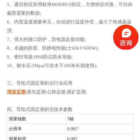
5、通信协议采用标准MODBUS协议，方便协议对接，可自由
裁剪需要的数据;
6、内置温度测量单元，自动进行温度补偿，减小了传感器温
漂;
7、强大的接口防护，防电源反接功能;
8、卓越的防雷、防静电性能(士60kV/600W);
9、密封等级:IP68防尘防水等级;
10、耐水压:2Mpa(可在水下200米长期使用);
三、导轮式固定测斜仪行业应用
滑坡监测
;基坑监测;公路边坡;尾矿监测;
四、导轮式固定测斜仪技术参数
测量轴数
3轴
分辨率
0.001°
测量精度
0.005