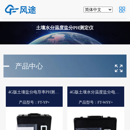
土壤水分温度盐分PH测定仪
产品中心
4G版土壤盐分电导率PH测定仪
4G版土壤水分温度盐分电导率测定仪
产品型号：FT-YP+
产品型号：FT-WSY+